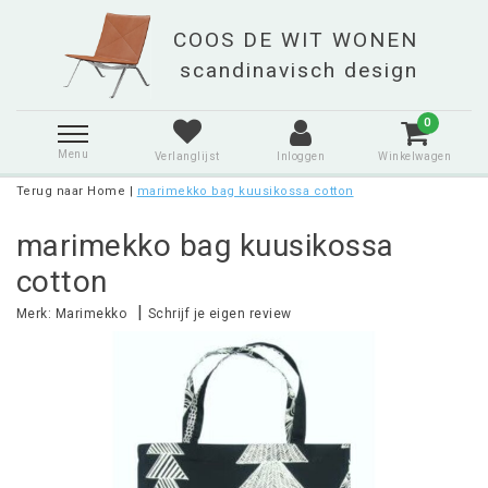
0
Menu
Verlanglijst
Inloggen
Winkelwagen
Terug naar Home
|
marimekko bag kuusikossa cotton
marimekko bag kuusikossa
cotton
|
Merk:
Marimekko
Schrijf je eigen review