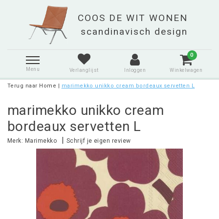
0
Menu
Verlanglijst
Inloggen
Winkelwagen
Terug naar Home
|
marimekko unikko cream bordeaux servetten L
marimekko unikko cream
bordeaux servetten L
|
Merk:
Marimekko
Schrijf je eigen review