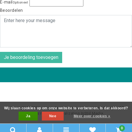
E-mail
Optioneel
Beoordelen
Je beoordeling toevoegen
Copyright © 2026 - coos de wit wonen scaninavsch design - All
Wij slaan cookies op om onze website te verbeteren. Is dat akkoord?
rights reserved - Realization
InStijl Media
Ja
Nee
Meer over cookies »
0