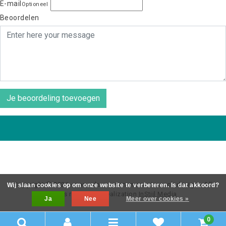
E-mail
Optioneel
Beoordelen
Je beoordeling toevoegen
Copyright © 2026 - coos de wit wonen scaninavsch design - All
Wij slaan cookies op om onze website te verbeteren. Is dat akkoord?
rights reserved - Realization
InStijl Media
Ja
Nee
Meer over cookies »
0