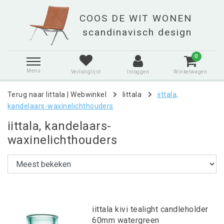
0
Menu
Verlanglijst
Inloggen
Winkelwagen
Terug naar Iittala
|
Webwinkel
Iittala
iittala,
kandelaars-waxinelichthouders
iittala, kandelaars-
waxinelichthouders
iittala kivi tealight candleholder
60mm watergreen