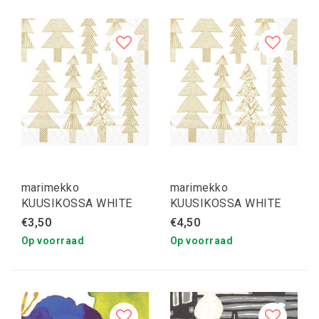
marimekko
marimekko
KUUSIKOSSA WHITE
KUUSIKOSSA WHITE
GOLD servetten S
GOLD servetten
€3,50
€4,50
Op voorraad
Op voorraad