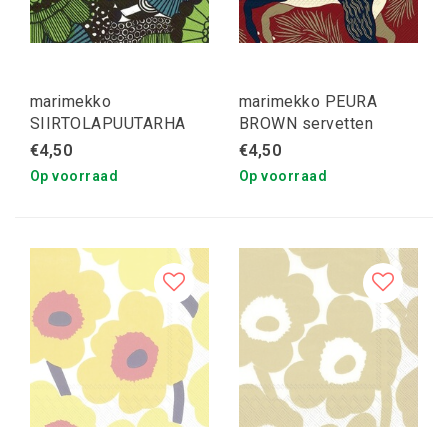
marimekko
marimekko PEURA
SIIRTOLAPUUTARHA
BROWN servetten
green servetten
€4,50
€4,50
Op voorraad
Op voorraad