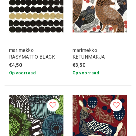
marimekko
marimekko
RÄSYMATTO BLACK
KETUNMARJA
GOLD servetten
servetten S
€4,50
€3,50
Op voorraad
Op voorraad