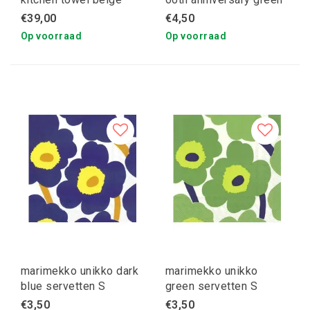
47x70cm 2pcs
servetten
€39,00
€4,50
Op voorraad
Op voorraad
marimekko unikko dark
marimekko unikko
blue servetten S
green servetten S
€3,50
€3,50