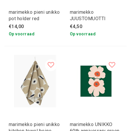
marimekko pieni unikko
marimekko
pot holder red
JUUSTOMUOTTI
servetten
€14,00
€4,50
Op voorraad
Op voorraad
marimekko pieni unikko
marimekko UNIKKO
kitchen towel beige
60th anniversary green