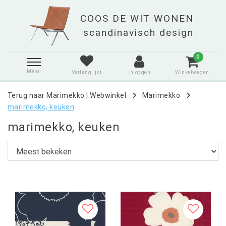
0
Menu
Verlanglijst
Inloggen
Winkelwagen
Terug naar Marimekko
|
Webwinkel
Marimekko
marimekko, keuken
marimekko, keuken