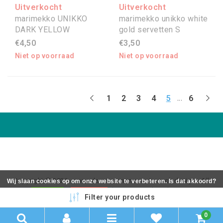
Uitverkocht
Uitverkocht
marimekko UNIKKO
marimekko unikko white
DARK YELLOW
gold servetten S
servetten
€4,50
€3,50
Niet op voorraad
Niet op voorraad
...
1
2
3
4
5
6
Copyright © 2026 - coos de wit wonen scaninavsch design - All
Wij slaan cookies op om onze website te verbeteren. Is dat akkoord?
rights reserved - Realization
InStijl Media
Ja
Nee
Meer over cookies »
Filter your products
0